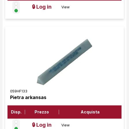
🔒 Log in
View
059HF133
Pietra arkansas
Disp.
Prezzo
Acquista
🔒 Log in
View