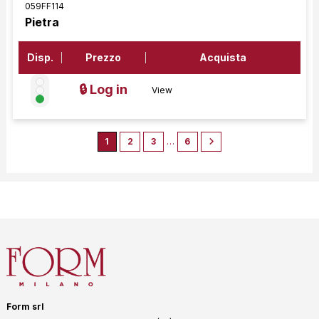
059FF114
Pietra
Disp.
Prezzo
Acquista
🔒 Log in
View
1
2
3
…
6
Form srl