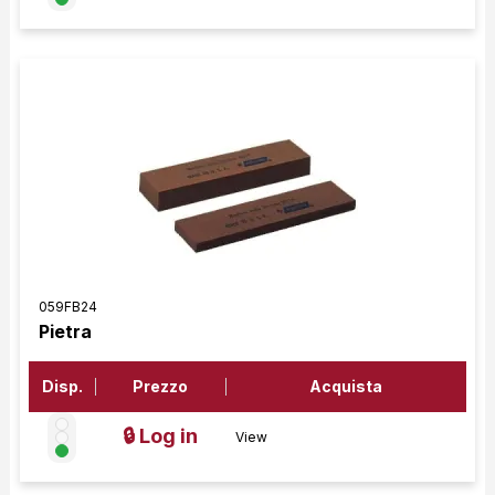
059FB24
Pietra
Disp.
Prezzo
Acquista
🔒 Log in
View