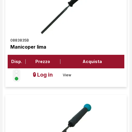
0883835B
Manicoper lima
Disp.
Prezzo
Acquista
🔒 Log in
View