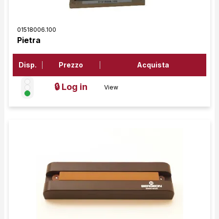
01518006.100
Pietra
Disp.
Prezzo
Acquista
🔒 Log in
View