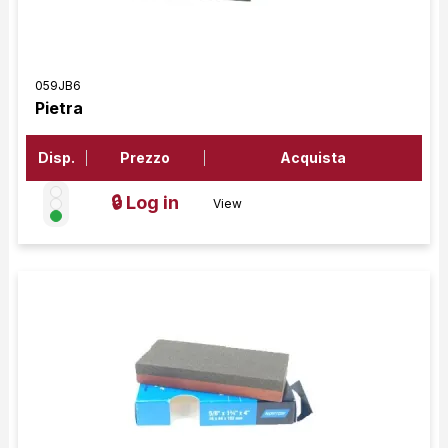
059JB6
Pietra
Disp.
Prezzo
Acquista
🔒 Log in
View