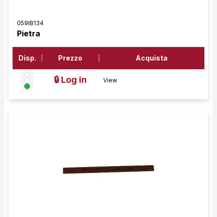
059IB134
Pietra
Disp.
Prezzo
Acquista
🔒 Log in
View