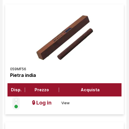
059MF56
Pietra india
Disp.
Prezzo
Acquista
🔒 Log in
View