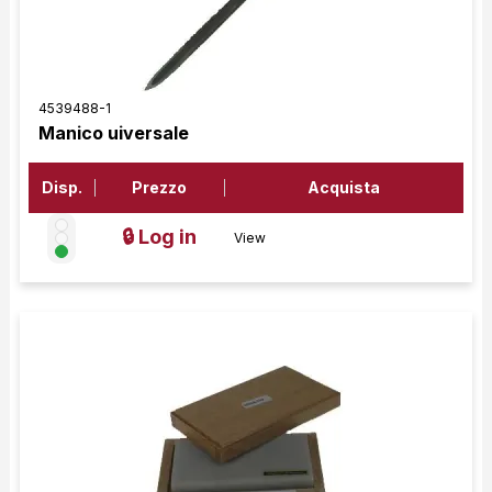
4539488-1
Manico uiversale
Disp.
Prezzo
Acquista
🔒 Log in
View