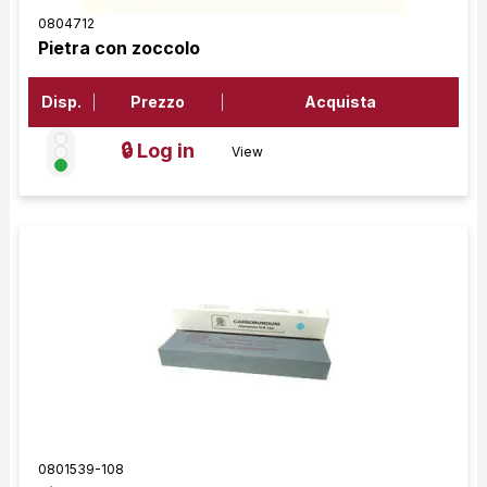
0804712
Pietra con zoccolo
Disp.
Prezzo
Acquista
🔒 Log in
View
0801539-108