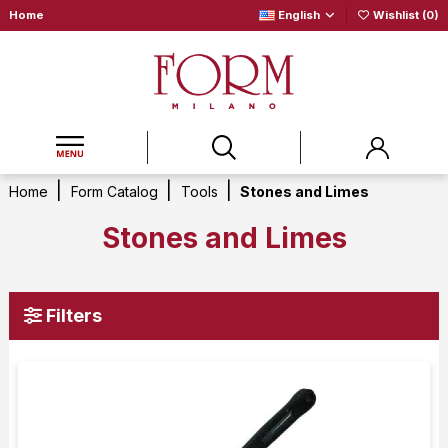
Home
English
Wishlist (
0
)
Home
Form Catalog
Tools
Stones and Limes
Stones and Limes
Filters