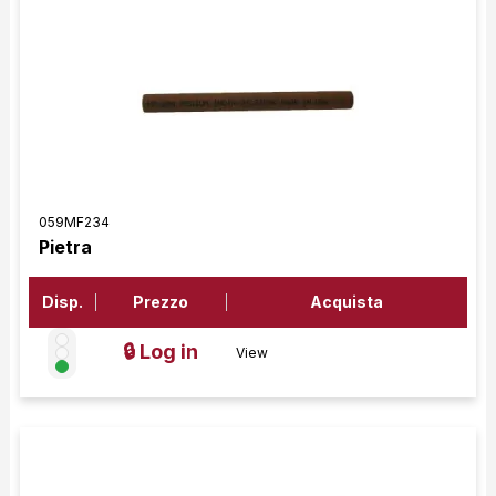
059MF234
Pietra
Disp.
Prezzo
Acquista
🔒 Log in
View