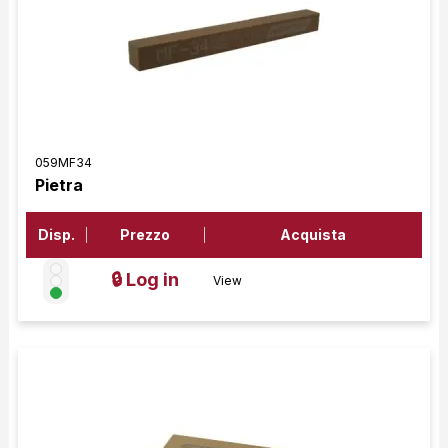
059MF34
Pietra
Disp.
Prezzo
Acquista
🔒 Log in
View