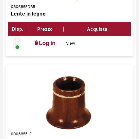
0806855DBR
Lente in legno
Disp.
Prezzo
Acquista
🔒 Log in
View
0806855-E