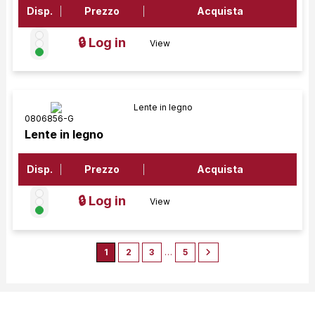
Disp.
Prezzo
Acquista
🔒 Log in
View
0806856-G
Lente in legno
Disp.
Prezzo
Acquista
🔒 Log in
View
1
2
3
…
5