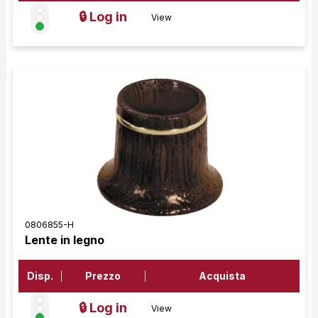
🔒 Log in
View
0806855-H
Lente in legno
Disp.
Prezzo
Acquista
🔒 Log in
View