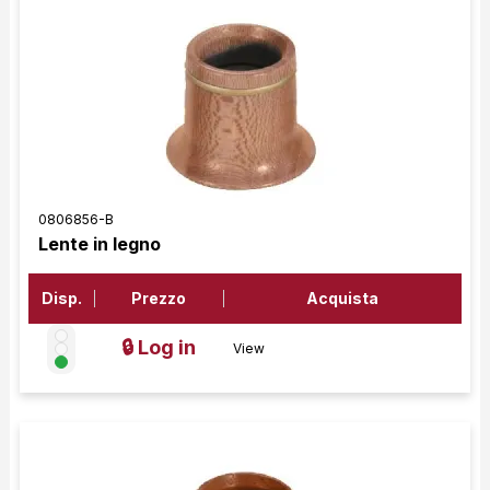
0806856-B
Lente in legno
Disp.
Prezzo
Acquista
🔒 Log in
View