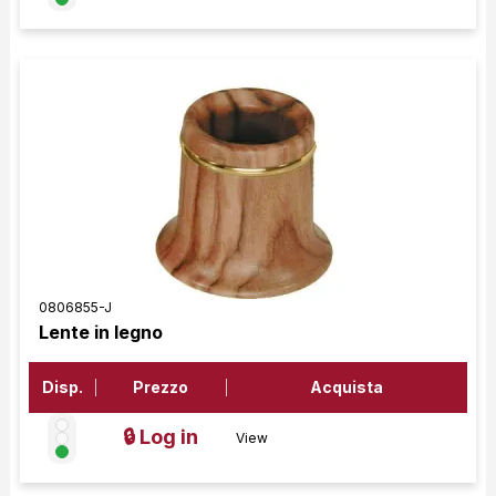
0806855-J
Lente in legno
Disp.
Prezzo
Acquista
🔒 Log in
View