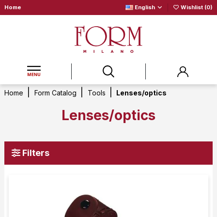
Home
English
Wishlist (
0
)
Home
Form Catalog
Tools
Lenses/optics
Lenses/optics
Filters