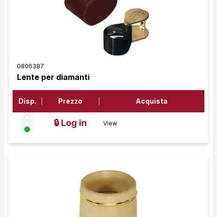
0806387
Lente per diamanti
Disp.
Prezzo
Acquista
🔒 Log in
View